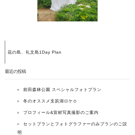
投
花の島、礼文島1Day Plan
稿
ナ
最近の投稿
ビ
前田森林公園 スペシャルフォトプラン
ゲ
冬のオススメ支笏湖ロケ⛄️
ー
プロフィール&宣材写真撮影のご案内
セットプランとフォトグラファーのみプランのご説
シ
明