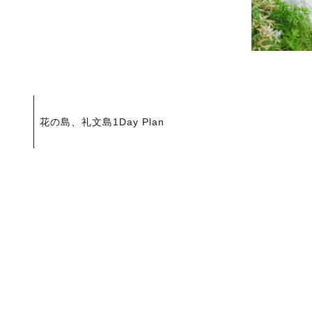
投
花の島、礼文島1Day Plan
稿
ナ
ビ
ゲ
ー
シ