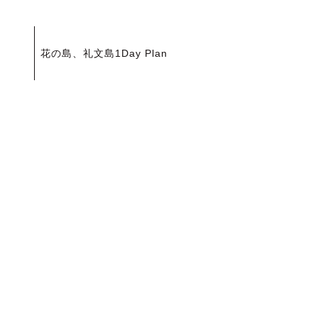
投
花の島、礼文島1Day Plan
稿
ナ
ビ
ゲ
ー
シ
ョ
ン