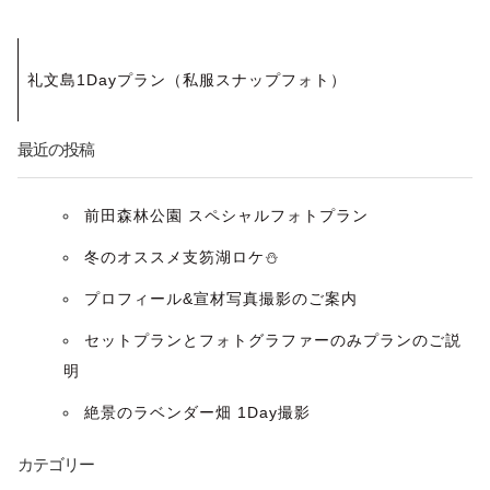
投
礼文島1Dayプラン（私服スナップフォト）
稿
ナ
最近の投稿
ビ
前田森林公園 スペシャルフォトプラン
ゲ
冬のオススメ支笏湖ロケ⛄️
ー
プロフィール&宣材写真撮影のご案内
セットプランとフォトグラファーのみプランのご説
シ
明
ョ
絶景のラベンダー畑 1Day撮影
ン
カテゴリー