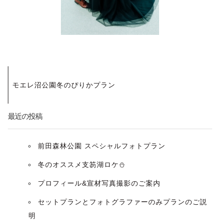
投
モエレ沼公園冬のぴりかプラン
稿
ナ
最近の投稿
ビ
前田森林公園 スペシャルフォトプラン
ゲ
冬のオススメ支笏湖ロケ⛄️
ー
プロフィール&宣材写真撮影のご案内
セットプランとフォトグラファーのみプランのご説
シ
明