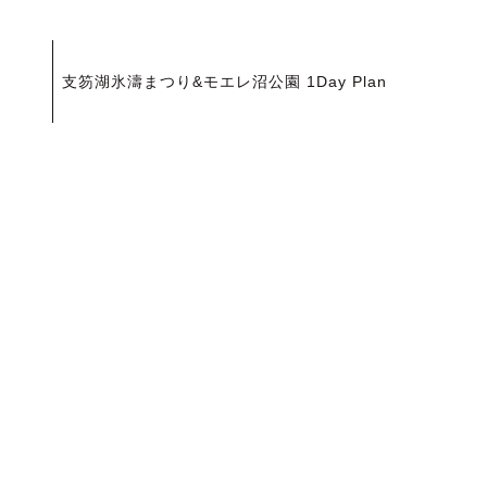
投
支笏湖氷濤まつり&モエレ沼公園 1Day Plan
稿
ナ
ビ
ゲ
ー
シ
ョ
ン