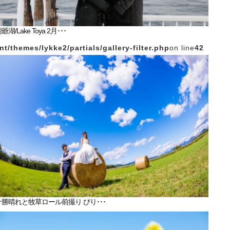
爺湖/Lake Toya 2月･･･
/themes/lykke2/partials/gallery-filter.php
on line
42
十勝晴れと牧草ロール前撮り ぴり･･･