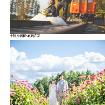
十勝,幸福駅&真鍋庭園･･･