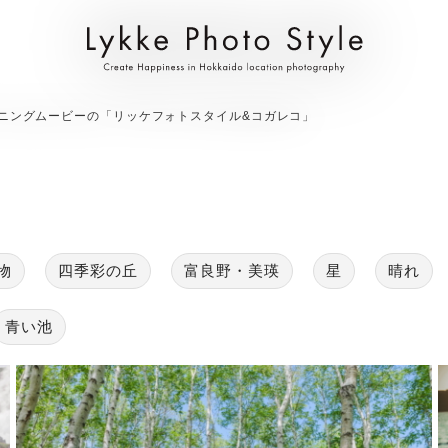
ープニングムービーの「リッケフォトスタイル&コガレコ」
物
四季彩の丘
富良野・美瑛
星
晴れ
青い池