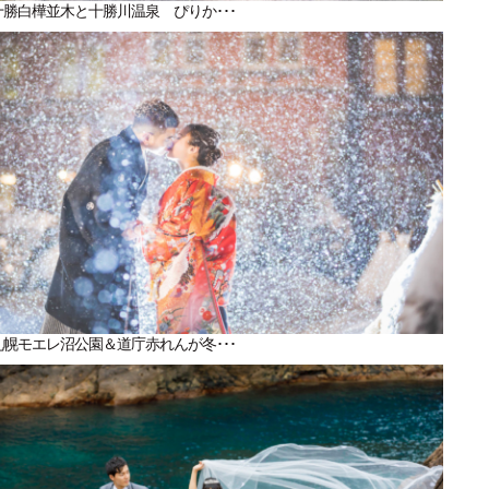
十勝白樺並木と十勝川温泉 ぴりか･･･
札幌モエレ沼公園＆道庁赤れんが冬･･･