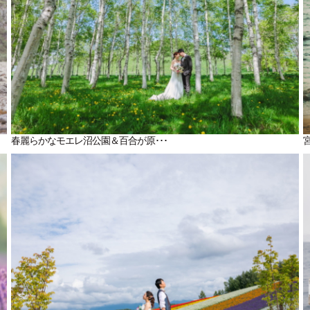
春麗らかなモエレ沼公園＆百合が原･･･