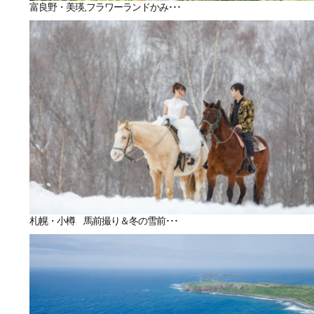
富良野・美瑛,フラワーランドかみ･･･
札幌・小樽 馬前撮り＆冬の雪前･･･