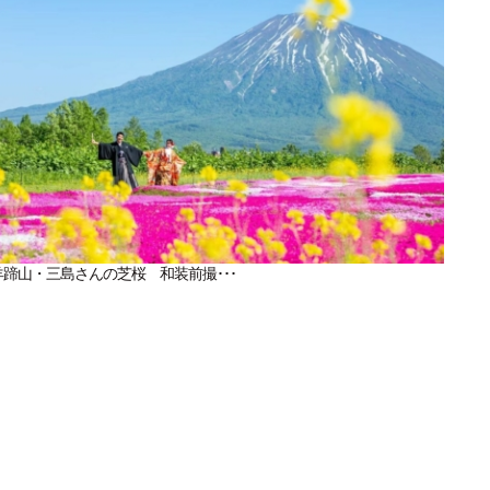
羊蹄山・三島さんの芝桜 和装前撮･･･