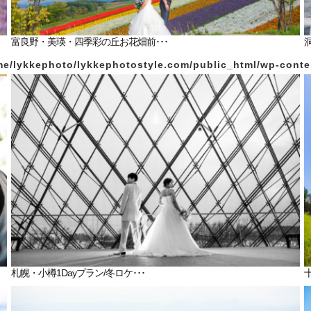
富良野・美瑛・四季彩の丘お花畑前･･･
洞
e/lykkephoto/lykkephotostyle.com/public_html/wp-content
札幌・小樽1Dayプラン/冬ロケ･･･