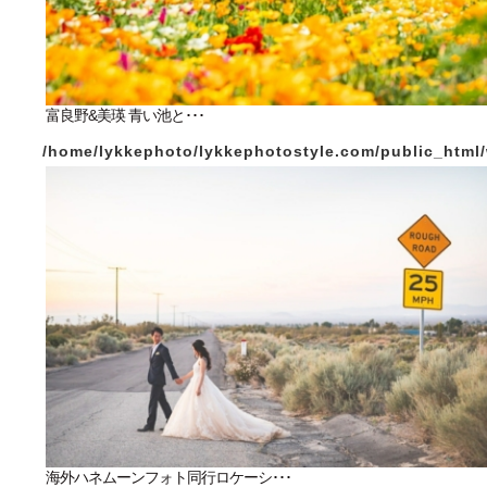
富良野&美瑛 青い池と･･･
/home/lykkephoto/lykkephotostyle.com/public_html/w
海外ハネムーンフォト同行ロケーシ･･･