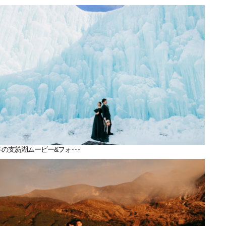
冬の支笏湖ムービー&フォ･･･