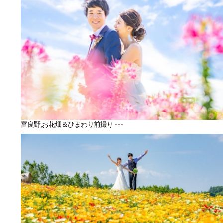
富良野,お花畑＆ひまわり前撮り ･･･