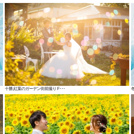
十勝,紅葉のガーデン街前撮り F･･･