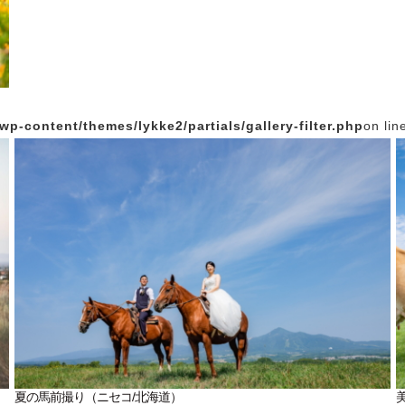
p-content/themes/lykke2/partials/gallery-filter.php
on lin
夏の馬前撮り（ニセコ/北海道）