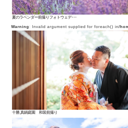
夏のラベンダー前撮りフォトウェデ･･･
Warning
: Invalid argument supplied for foreach() in
/hom
十勝,真鍋庭園 和装前撮り