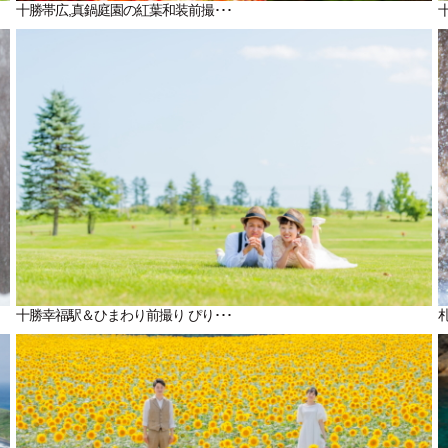
十勝帯広,真鍋庭園の紅葉和装前撮･･･
十勝幸福駅＆ひまわり前撮り ぴり･･･