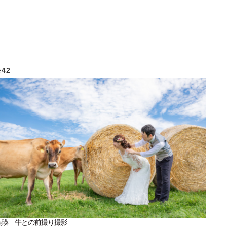
e
42
美瑛 牛との前撮り撮影