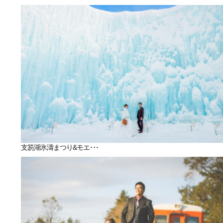
支笏湖氷濤まつり&モエ･･･