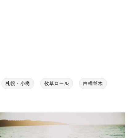
札幌・小樽
牧草ロール
白樺並木