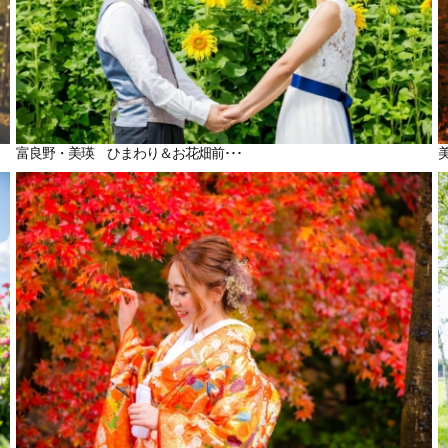
富良野・美瑛 ひまわり＆お花畑前･･･