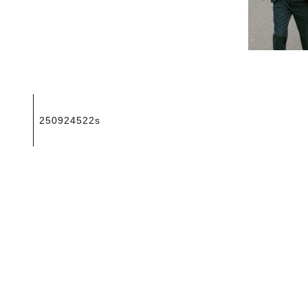
投
250924522s
稿
ナ
ビ
ゲ
ー
シ