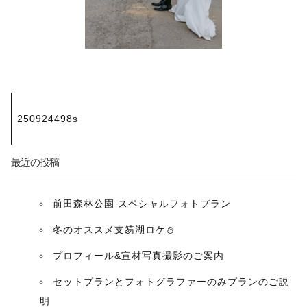
投
250924498s
稿
ナ
最近の投稿
ビ
前田森林公園 スペシャルフォトプラン
ゲ
冬のオススメ支笏湖ロケ⛄️
ー
プロフィール&宣材写真撮影のご案内
セットプランとフォトグラファーのみプランのご説
シ
明