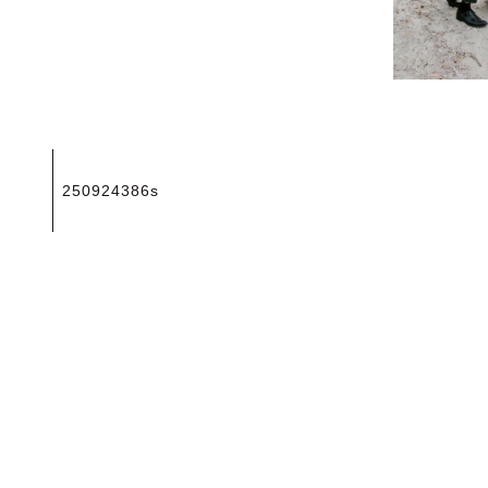
投
250924386s
稿
ナ
ビ
ゲ
ー
シ