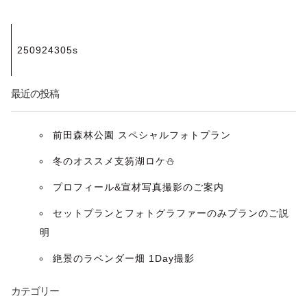
投
250924305s
稿
ナ
最近の投稿
ビ
前田森林公園 スペシャルフォトプラン
ゲ
冬のオススメ支笏湖ロケ⛄️
ー
プロフィール&宣材写真撮影のご案内
セットプランとフォトグラファーのみプランのご説
シ
明
ョ
絶景のラベンダー畑 1Day撮影
ン
カテゴリー