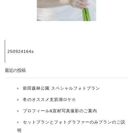
投
250924164s
稿
ナ
最近の投稿
ビ
前田森林公園 スペシャルフォトプラン
ゲ
冬のオススメ支笏湖ロケ⛄️
ー
プロフィール&宣材写真撮影のご案内
セットプランとフォトグラファーのみプランのご説
シ
明