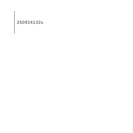
投
250924132s
稿
ナ
ビ
ゲ
ー
シ
ョ
ン