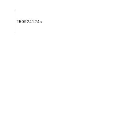
投
250924124s
稿
ナ
ビ
ゲ
ー
シ
ョ
ン