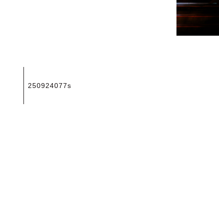
投
250924077s
稿
ナ
ビ
ゲ
ー
シ